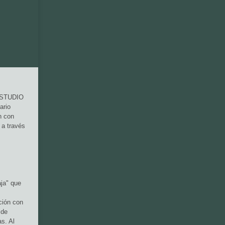
ESTUDIO
ario
n con
 a través
ja" que
ción con
 de
as. Al