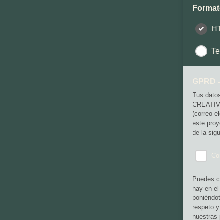
Format
H
Te
GPRD -
Tus dato
CREATIVO 
(correo e
este proy
de la sigu
Cor
Puedes ca
hay en el
poniéndot
respeto y
nuestras 