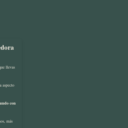
edora
que llevas
a aspecto
mundo con
mos, más