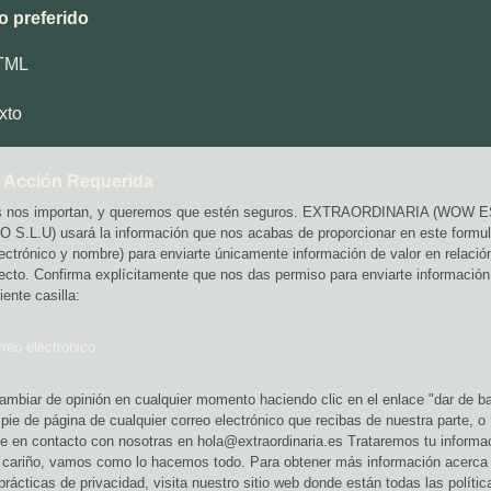
o preferido
TML
xto
 Acción Requerida
s nos importan, y queremos que estén seguros. EXTRAORDINARIA (WOW 
S.L.U) usará la información que nos acabas de proporcionar en este formul
lectrónico y nombre) para enviarte únicamente información de valor en relació
ecto. Confirma explícitamente que nos das permiso para enviarte información
iente casilla:
reo electrónico
mbiar de opinión en cualquier momento haciendo clic en el enlace "dar de ba
 pie de página de cualquier correo electrónico que recibas de nuestra parte, o
e en contacto con nosotras en hola@extraordinaria.es Trataremos tu informa
 cariño, vamos como lo hacemos todo. Para obtener más información acerca
prácticas de privacidad, visita nuestro sitio web donde están todas las polític