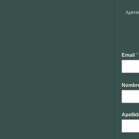
Agárrat
*
Email
Nombr
Apellid